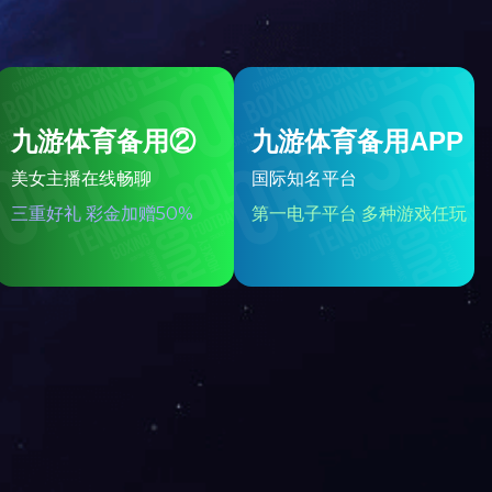
的信任
2024-06-28