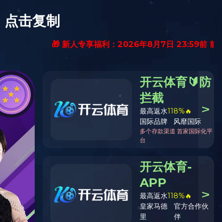
英文网站
联众官网
服务支持
世界杯网址大全_世界杯shijiebei（中国）
当前位置：
首页
>>
服务支持
>>
定制产品服务
站内搜索
联系信息
电话：0738-8319168
邮箱：marketing @linkjoin.com