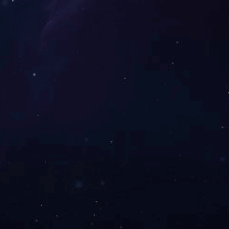
资讯
快捷
导航
联众出席双磁材协会换届大会暨磁性材
网站首页
料产业高峰论坛，共话行业发展新机遇
关于我们
2025-10-23
磁测产品
磁性测量
2025世界杯网址大全_世界杯
新闻资讯
shijiebei（中国）国庆中秋放假通知
服务支持
2025-09-26
世界杯网址
界杯shijieb